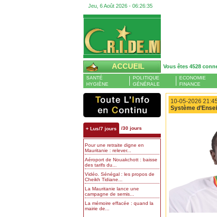
Jeu, 6 Août 2026 -
06:26:36
ACCUEIL
Vous êtes 4528 conn
SANTÉ
POLITIQUE
ECONOMIE
HYGIÈNE
GÉNÉRALE
FINANCE
10-05-2026 21:45
Système d’Ensei
/30 jours
+ Lus/7 jours
Pour une retraite digne en
Mauritanie : relever...
Aéroport de Nouakchott : baisse
des tarifs du...
Vidéo. Sénégal : les propos de
Cheikh Tidiane...
La Mauritanie lance une
campagne de semis...
La mémoire effacée : quand la
mairie de...