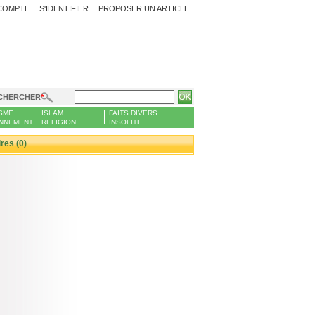
COMPTE
S'IDENTIFIER
PROPOSER UN ARTICLE
CHERCHER
SME
ISLAM
FAITS DIVERS
NNEMENT
RELIGION
INSOLITE
es (0)