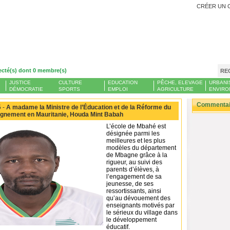
CRÉER UN 
ecté(s) dont 0 membre(s)
RE
JUSTICE
CULTURE
EDUCATION
PÊCHE, ELEVAGE
URBANI
DÉMOCRATIE
SPORTS
EMPLOI
AGRICULTURE
ENVIRO
Commentair
 -
A madame la Ministre de l’Éducation et de la Réforme du
gnement en Mauritanie, Houda Mint Babah
L’école de Mbahé est
désignée parmi les
meilleures et les plus
modèles du département
de Mbagne grâce à la
rigueur, au suivi des
parents d’élèves, à
l’engagement de sa
jeunesse, de ses
ressortissants, ainsi
qu’au dévouement des
enseignants motivés par
le sérieux du village dans
le développement
éducatif.