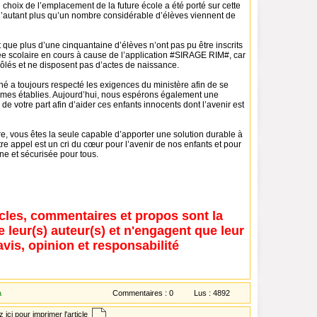
e choix de l’emplacement de la future école a été porté sur cette
 d’autant plus qu’un nombre considérable d’élèves viennent de
que plus d’une cinquantaine d’élèves n’ont pas pu être inscrits
ée scolaire en cours à cause de l’application #SIRAGE RIM#, car
rôlés et ne disposent pas d’actes de naissance.
é a toujours respecté les exigences du ministère afin de se
mes établies. Aujourd’hui, nous espérons également une
de votre part afin d’aider ces enfants innocents dont l’avenir est
e, vous êtes la seule capable d’apporter une solution durable à
otre appel est un cri du cœur pour l’avenir de nos enfants et pour
ne et sécurisée pour tous.
icles, commentaires et propos sont la
e leur(s) auteur(s) et n'engagent que leur
avis, opinion et responsabilité
a
Commentaires :
0
Lus :
4892
 ici pour imprimer l'article