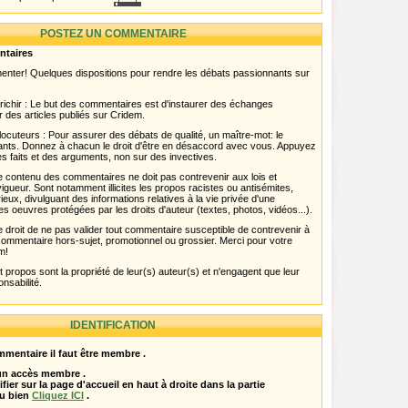
POSTEZ UN COMMENTAIRE
ntaires
menter! Quelques dispositions pour rendre les débats passionnants sur
chir : Le but des commentaires est d'instaurer des échanges
r des articles publiés sur Cridem.
ocuteurs : Pour assurer des débats de qualité, un maître-mot: le
pants. Donnez à chacun le droit d'être en désaccord avec vous. Appuyez
s faits et des arguments, non sur des invectives.
 Le contenu des commentaires ne doit pas contrevenir aux lois et
igueur. Sont notamment illicites les propos racistes ou antisémites,
rieux, divulguant des informations relatives à la vie privée d'une
es oeuvres protégées par les droits d'auteur (textes, photos, vidéos...).
 droit de ne pas valider tout commentaire susceptible de contrevenir à
ut commentaire hors-sujet, promotionnel ou grossier. Merci pour votre
m!
propos sont la propriété de leur(s) auteur(s) et n'engagent que leur
onsabilité.
IDENTIFICATION
mentaire il faut être membre .
 un accès membre .
ifier sur la page d'accueil en haut à droite dans la partie
u bien
Cliquez ICI
.