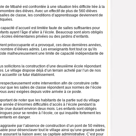
le de Mbahé est confrontée à une situation très difficile liée à la
urnombre des élèves. Avec un effectif de plus de 560 élèves
salles de classe, les conditions d’apprentissage deviennent de
liquées.
apacité d’accueil est limitée faute de salles suffisantes pour
enfants ayant l’âge d’aller à l’école. Beaucoup sont alors obligés
 écoles élémentaires privées ou des jardins d’enfants.
evient préoccupante et a provoqué, ces deux dernières années,
nombre d’élèves admis. Les enseignants font tout ce qu’ils
existe malheureusement une limite de capacité indépendante de
us sollicitons la construction d’une deuxième école répondant
s. Le village dispose déjà d’un terrain acheté par l’un de nos
 accueillir ce futur établissement.
spectueusement votre intervention afin de construire cette
our que les salles de classe répondent aux normes de l’école
vous avez exigées depuis votre arrivée à ce poste.
mportant de noter que les habitants de la partie sud du village
e année d’énormes difficultés d’accès à l’école pendant la
e crue durant environ deux mois. Les enfants sont obligés
rogues pour se rendre à l’école, ce qui inquiète fortement les
 enfants en danger.
t aggravée par l’absence de construction d’un pont de 50 mètres,
able pour désenclaver tout le village ainsi qu’une grande partie
 assurant la liaison avec sa capitale administrative. C’est pour