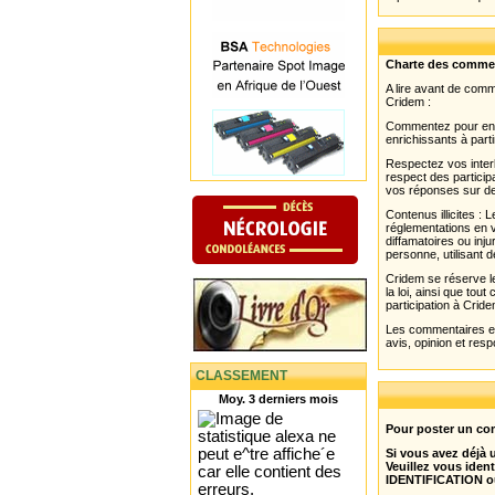
Charte des comme
A lire avant de com
Cridem :
Commentez pour enri
enrichissants à parti
Respectez vos interl
respect des partici
vos réponses sur de
Contenus illicites :
réglementations en v
diffamatoires ou inju
personne, utilisant d
Cridem se réserve le
la loi, ainsi que to
participation à Cride
Les commentaires et 
avis, opinion et resp
CLASSEMENT
Moy. 3 derniers mois
Pour poster un com
Si vous avez déjà
Veuillez vous ident
IDENTIFICATION o