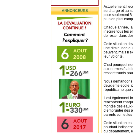
Actuellement, l’éco
ANNONCEURS
surcharge et au s
pour seulement 8 
plus en plus comp
Chaque année, la c
inscrire tous les 
de rester dans des
Cette situation d
une diminution du 
peuvent, mais il 
leur volonté.
C’est pourquoi no
aux normes établie
ressortissants pour
Nous demandons re
deuxième école, p
républicaine que 
Il est également i
rencontrent chaqu
montée des eaux d
d’emprunter des pi
parents et met les
Cette situation es
pourtant indispens
du département, en