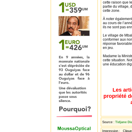
cette raison que l
partie du village,
cette zone.
À noter également 
au cours de l’ann
ils ne sont pas en
Le village de Mbah
conformer aux nor
réponse favorable 
en jeu.
Madame la Ministr
cette situation. N
une éducation dig
Les art
propriété d
Source :
Tidjane Di
Impression :
Cliquez