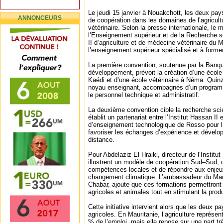
Le jeudi 15 janvier à Nouakchott, les deux pa
ANNONCEURS
de coopération dans les domaines de l’agricult
vétérinaire. Selon la presse internationale, le 
l’Enseignement supérieur et de la Recherche sci
II d’agriculture et de médecine vétérinaire du
l’enseignement supérieur spécialisé et à former
La première convention, soutenue par la Banq
développement, prévoit la création d’une écol
Kaédi et d’une école vétérinaire à Néma. Quinz
noyau enseignant, accompagnés d’un programm
le personnel technique et administratif.
La deuxième convention cible la recherche scien
établit un partenariat entre l’Institut Hassan II e
d’enseignement technologique de Rosso pour 
favoriser les échanges d’expérience et dévelo
distance.
Pour Abdelaziz El Hraiki, directeur de l’Institu
illustrent un modèle de coopération Sud–Sud, c
compétences locales et de répondre aux enjeux
changement climatique. L’ambassadeur du Mar
Chabar, ajoute que ces formations permettront 
agricoles et animales tout en stimulant la produ
Cette initiative intervient alors que les deux pa
agricoles. En Mauritanie, l’agriculture représe
% de l’emploi, mais elle repose sur une part trè