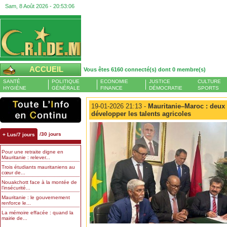
Sam, 8 Août 2026 -
20:53:06
ACCUEIL
Vous êtes 6160 connecté(s) dont 0 membre(s)
SANTÉ
POLITIQUE
ECONOMIE
JUSTICE
CULTURE
HYGIÈNE
GÉNÉRALE
FINANCE
DÉMOCRATIE
SPORTS
19-01-2026 21:13 -
Mauritanie–Maroc : deux 
développer les talents agricoles
/30 jours
+ Lus/7 jours
Pour une retraite digne en
Mauritanie : relever...
Trois étudiants mauritaniens au
cœur de...
Nouakchott face à la montée de
l’insécurité...
Mauritanie : le gouvernement
renforce le...
La mémoire effacée : quand la
mairie de...