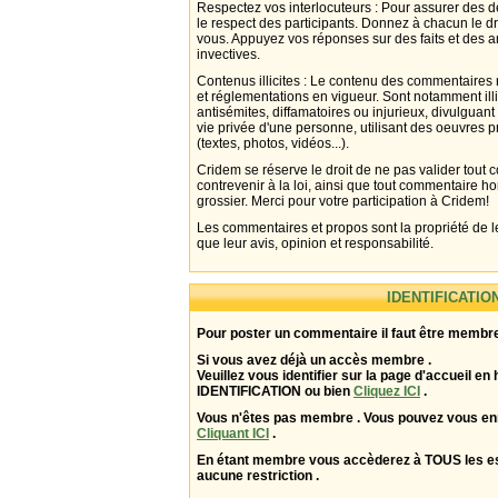
Respectez vos interlocuteurs : Pour assurer des d
le respect des participants. Donnez à chacun le d
vous. Appuyez vos réponses sur des faits et des 
invectives.
Contenus illicites : Le contenu des commentaires n
et réglementations en vigueur. Sont notamment illi
antisémites, diffamatoires ou injurieux, divulguant
vie privée d'une personne, utilisant des oeuvres p
(textes, photos, vidéos...).
Cridem se réserve le droit de ne pas valider tout
contrevenir à la loi, ainsi que tout commentaire h
grossier. Merci pour votre participation à Cridem!
Les commentaires et propos sont la propriété de l
que leur avis, opinion et responsabilité.
IDENTIFICATIO
Pour poster un commentaire il faut être membre
Si vous avez déjà un accès membre .
Veuillez vous identifier sur la page d'accueil en 
IDENTIFICATION ou bien
Cliquez ICI
.
Vous n'êtes pas membre . Vous pouvez vous enr
Cliquant ICI
.
En étant membre vous accèderez à TOUS les 
aucune restriction .