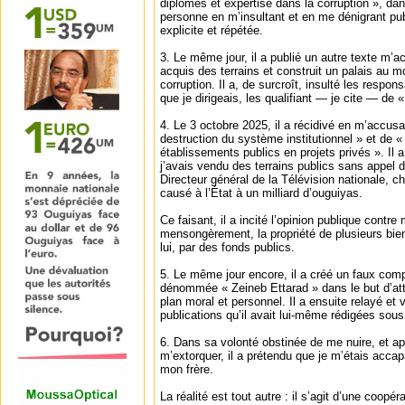
diplômes et expertise dans la corruption », dans
personne en m’insultant et en me dénigrant pu
explicite et répétée.
3. Le même jour, il a publié un autre texte m’
acquis des terrains et construit un palais au 
corruption. Il a, de surcroît, insulté les respon
que je dirigeais, les qualifiant — je cite — de 
4. Le 3 octobre 2025, il a récidivé en m’accusan
destruction du système institutionnel » et de «
établissements publics en projets privés ». Il
j’avais vendu des terrains publics sans appel d’
Directeur général de la Télévision nationale, ch
causé à l’État à un milliard d’ouguiyas.
Ce faisant, il a incité l’opinion publique contre 
mensongèrement, la propriété de plusieurs bie
lui, par des fonds publics.
5. Le même jour encore, il a créé un faux co
dénommée « Zeineb Ettarad » dans le but d’att
plan moral et personnel. Il a ensuite relayé et 
publications qu’il avait lui-même rédigées sous
6. Dans sa volonté obstinée de me nuire, et a
m’extorquer, il a prétendu que je m’étais accap
mon frère.
La réalité est tout autre : il s’agit d’une coopéra