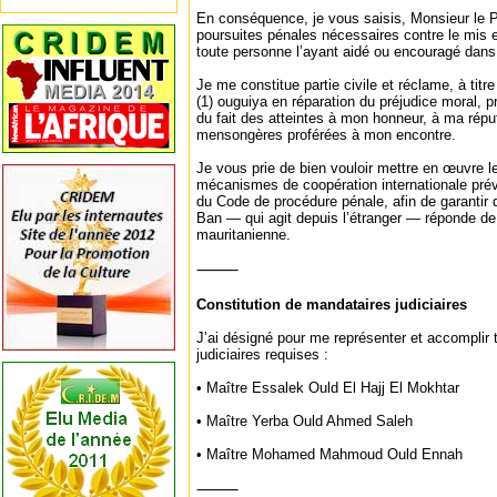
En conséquence, je vous saisis, Monsieur le Pr
poursuites pénales nécessaires contre le mis 
toute personne l’ayant aidé ou encouragé dans
Je me constitue partie civile et réclame, à ti
(1) ouguiya en réparation du préjudice moral, p
du fait des atteintes à mon honneur, à ma répu
mensongères proférées à mon encontre.
Je vous prie de bien vouloir mettre en œuvre l
mécanismes de coopération internationale prév
du Code de procédure pénale, afin de garantir
Ban — qui agit depuis l’étranger — réponde de 
mauritanienne.
⸻
Constitution de mandataires judiciaires
J’ai désigné pour me représenter et accomplir
judiciaires requises :
• Maître Essalek Ould El Hajj El Mokhtar
• Maître Yerba Ould Ahmed Saleh
• Maître Mohamed Mahmoud Ould Ennah
⸻