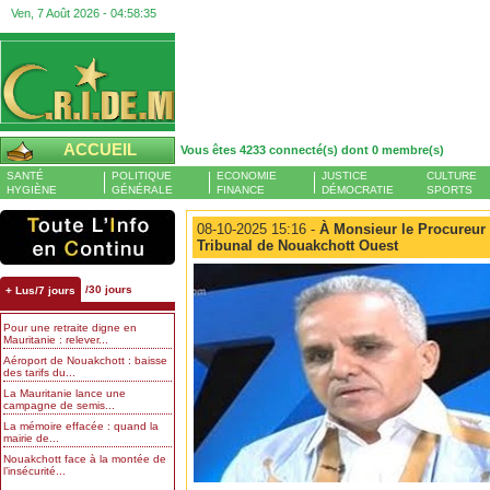
Ven, 7 Août 2026 -
04:58:36
ACCUEIL
Vous êtes 4233 connecté(s) dont 0 membre(s)
SANTÉ
POLITIQUE
ECONOMIE
JUSTICE
CULTURE
HYGIÈNE
GÉNÉRALE
FINANCE
DÉMOCRATIE
SPORTS
08-10-2025 15:16 -
À Monsieur le Procureur 
Tribunal de Nouakchott Ouest
/30 jours
+ Lus/7 jours
Pour une retraite digne en
Mauritanie : relever...
Aéroport de Nouakchott : baisse
des tarifs du...
La Mauritanie lance une
campagne de semis...
La mémoire effacée : quand la
mairie de...
Nouakchott face à la montée de
l’insécurité...