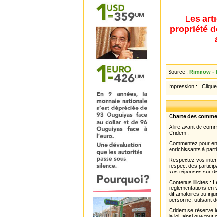
Les art
propriété d
Source :
Rimnow - 
Impression :
Cliquez
Charte des comme
A lire avant de com
Cridem :
Commentez pour enri
enrichissants à parti
Respectez vos interl
respect des partici
vos réponses sur de
Contenus illicites :
réglementations en v
diffamatoires ou inju
personne, utilisant d
Cridem se réserve le
la loi, ainsi que to