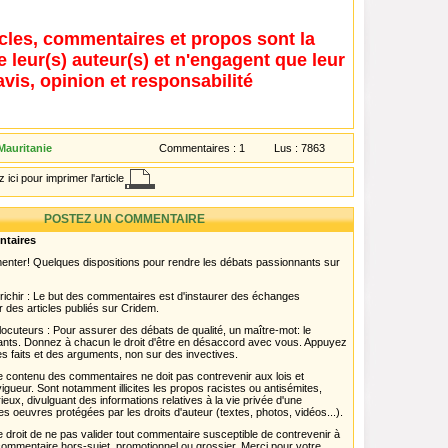
icles, commentaires et propos sont la
e leur(s) auteur(s) et n'engagent que leur
avis, opinion et responsabilité
Mauritanie
Commentaires :
1
Lus :
7863
 ici pour imprimer l'article
POSTEZ UN COMMENTAIRE
ntaires
menter! Quelques dispositions pour rendre les débats passionnants sur
chir : Le but des commentaires est d'instaurer des échanges
r des articles publiés sur Cridem.
ocuteurs : Pour assurer des débats de qualité, un maître-mot: le
pants. Donnez à chacun le droit d'être en désaccord avec vous. Appuyez
s faits et des arguments, non sur des invectives.
 Le contenu des commentaires ne doit pas contrevenir aux lois et
igueur. Sont notamment illicites les propos racistes ou antisémites,
rieux, divulguant des informations relatives à la vie privée d'une
es oeuvres protégées par les droits d'auteur (textes, photos, vidéos...).
 droit de ne pas valider tout commentaire susceptible de contrevenir à
ut commentaire hors-sujet, promotionnel ou grossier. Merci pour votre