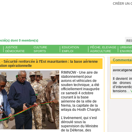
CRÉER UN 
ecté(s) dont 0 membre(s)
RE
JUSTICE
CULTURE
EDUCATION
PÊCHE, ELEVAGE
URBANI
DÉMOCRATIE
SPORTS
EMPLOI
AGRICULTURE
ENVIRO
Commentair
 -
Sécurité renforcée à l’Est mauritanien : la base aérienne
ation opérationnelle
avocatgene
RIMNOW - Une aire de
stationnement pour
Il devient i
avions et véhicules de
de drones 
soutien technique, a été
d’interven
officiellement inaugurée
tensions
…
V
ce samedi 4 octobre
courant à la base
aérienne de la ville de
Nema, la capitale de la
wilaya du Hodh Charghi.
L’événement, qui s’est
déroulé sous la
supervision du Ministre
de la Défense, des