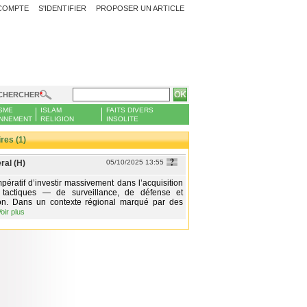
COMPTE
S'IDENTIFIER
PROPOSER UN ARTICLE
CHERCHER
SME
ISLAM
FAITS DIVERS
NNEMENT
RELIGION
INSOLITE
es (1)
ral (H)
05/10/2025 13:55
mpératif d’investir massivement dans l’acquisition
tactiques — de surveillance, de défense et
tion. Dans un contexte régional marqué par des
oir plus