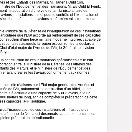
ités et des Enfants des Martyrs, M. Hanena Ould Sidi,
istre de l’Équipement et des Transports, M. Ely Ould El Feirik,
nt l’inauguration d’une voie reliant la piste à l’aire de
vions, des stations au sol pour le contrôle et l’exploitation et
sécuriser et équiper les avions conformément aux normes de
 le Ministre de la Défense de l’inauguration de ces installations
n particulière que l’État accorde au renforcement de ses capacités
construction d’une force militaire moderne intégrée, capable de
is sécuritaires auxquels la région est confrontée, a déclaré à
 Chef d’état-major de l’Armée de l’Air, le Général de division
Beyda.
 la construction de ces installations spécialisées est le fruit
aboration entre le Ministère de la Défense, des Affaires des
nfants des Martyrs, et le Ministère de l’Équipement et des
rnier ayant réalisé les travaux conformément aux normes
ions ont été réalisées par l’État-major général des Armées et
Armée de l’Air, notamment la construction d’un hôtel, d’une
trale électrique d’une capacité de 630 kilovolts, et d’un
00 mètres de long, afin de compléter la préparation de cette
es capacités, a-t-il souligné.
vec l’inauguration de ces installations et infrastructures
base aérienne de Nema est désormais capable de remplir ses
 pleine préparation opérationnelle.