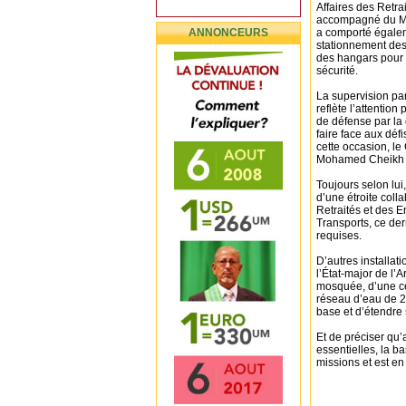
Affaires des Retra
accompagné du Min
ANNONCEURS
a comporté égaleme
stationnement des a
des hangars pour 
sécurité.
La supervision par
reflète l’attentio
de défense par la 
faire face aux déf
cette occasion, le
Mohamed Cheikh 
Toujours selon lui,
d’une étroite coll
Retraités et des E
Transports, ce de
requises.
D’autres installat
l’État-major de l’
mosquée, d’une cen
réseau d’eau de 20
base et d’étendre s
Et de préciser qu’a
essentielles, la 
missions et est en