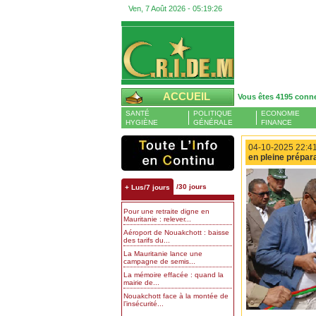
Ven, 7 Août 2026 -
05:19:27
ACCUEIL
Vous êtes 4195 conn
SANTÉ
POLITIQUE
ECONOMIE
HYGIÈNE
GÉNÉRALE
FINANCE
04-10-2025 22:41
en pleine prépar
/30 jours
+ Lus/7 jours
Pour une retraite digne en
Mauritanie : relever...
Aéroport de Nouakchott : baisse
des tarifs du...
La Mauritanie lance une
campagne de semis...
La mémoire effacée : quand la
mairie de...
Nouakchott face à la montée de
l’insécurité...