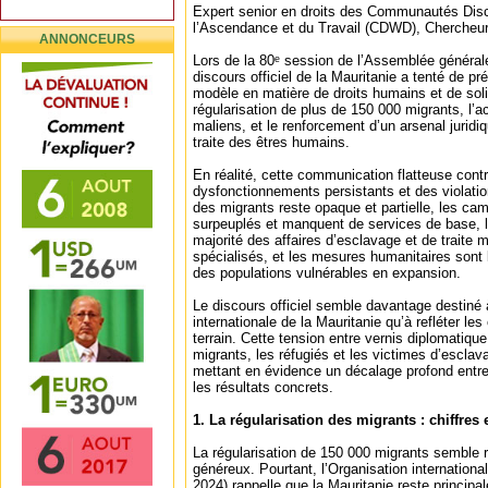
Expert senior en droits des Communautés Disc
l’Ascendance et du Travail (CDWD), Chercheur
ANNONCEURS
Lors de la 80ᵉ session de l’Assemblée général
discours officiel de la Mauritanie a tenté de 
modèle en matière de droits humains et de soli
régularisation de plus de 150 000 migrants, l’a
maliens, et le renforcement d’un arsenal juridiq
traite des êtres humains.
En réalité, cette communication flatteuse cont
dysfonctionnements persistants et des violation
des migrants reste opaque et partielle, les ca
surpeuplés et manquent de services de base, l
majorité des affaires d’esclavage et de traite 
spécialisés, et les mesures humanitaires sont 
des populations vulnérables en expansion.
Le discours officiel semble davantage destiné 
internationale de la Mauritanie qu’à refléter les
terrain. Cette tension entre vernis diplomatique
migrants, les réfugiés et les victimes d’escla
mettant en évidence un décalage profond entre
les résultats concrets.
1. La régularisation des migrants : chiffres e
La régularisation de 150 000 migrants semble 
généreux. Pourtant, l’Organisation internationa
2024) rappelle que la Mauritanie reste principa