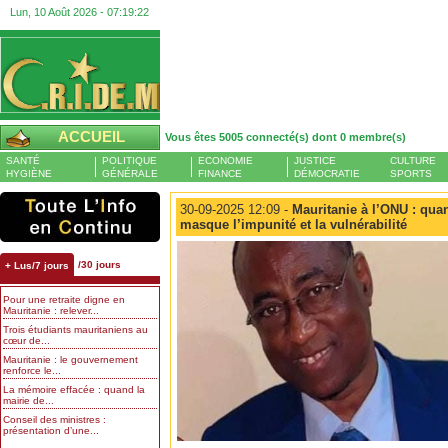
Lun, 10 Août 2026 -
07:19:22
ACCUEIL
Vous êtes 5005 connecté(s) dont 0 membre(s)
SANTÉ
POLITIQUE
ECONOMIE
JUSTICE
CULTURE
HYGIÈNE
GÉNÉRALE
FINANCE
DÉMOCRATIE
SPORTS
30-09-2025 12:09 -
Mauritanie à l’ONU : qua
masque l’impunité et la vulnérabilité
/30 jours
+ Lus/7 jours
Pour une retraite digne en
Mauritanie : relever...
Trois étudiants mauritaniens au
cœur de...
Mauritanie : le gouvernement
renforce le...
La mémoire effacée : quand la
mairie de...
Conseil des ministres :
présentation d’une...