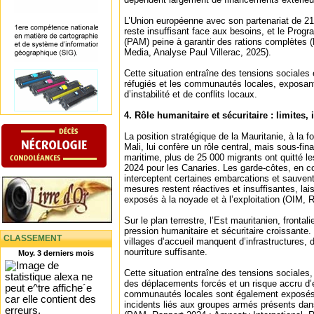
L’Union européenne avec son partenariat de 21
reste insuffisant face aux besoins, et le Prog
(PAM) peine à garantir des rations complètes 
Media, Analyse Paul Villerac, 2025).
Cette situation entraîne des tensions sociales 
réfugiés et les communautés locales, exposant
d’instabilité et de conflits locaux.
4. Rôle humanitaire et sécuritaire : limites, 
La position stratégique de la Mauritanie, à la fo
Mali, lui confère un rôle central, mais sous-fina
maritime, plus de 25 000 migrants ont quitté l
2024 pour les Canaries. Les garde-côtes, en c
interceptent certaines embarcations et sauven
mesures restent réactives et insuffisantes, la
exposés à la noyade et à l’exploitation (OIM, 
Sur le plan terrestre, l’Est mauritanien, frontal
pression humanitaire et sécuritaire croissante
CLASSEMENT
villages d’accueil manquent d’infrastructures, 
nourriture suffisante.
Moy. 3 derniers mois
Cette situation entraîne des tensions sociales,
des déplacements forcés et un risque accru d’
communautés locales sont également exposés 
incidents liés aux groupes armés présents dans 