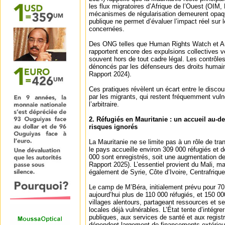
les flux migratoires d’Afrique de l’Ouest (OIM,
mécanismes de régularisation demeurent opaq
publique ne permet d’évaluer l’impact réel sur 
concernées.
Des ONG telles que Human Rights Watch et Am
rapportent encore des expulsions collectives ve
souvent hors de tout cadre légal. Les contrôle
dénoncés par les défenseurs des droits humain
Rapport 2024).
Ces pratiques révèlent un écart entre le discours
par les migrants, qui restent fréquemment vul
l’arbitraire.
2. Réfugiés en Mauritanie : un accueil au-d
risques ignorés
La Mauritanie ne se limite pas à un rôle de tra
le pays accueille environ 309 000 réfugiés et 
000 sont enregistrés, soit une augmentation 
Rapport 2025). L’essentiel provient du Mali, ma
également de Syrie, Côte d’Ivoire, Centrafriqu
Le camp de M’Béra, initialement prévu pour 7
aujourd’hui plus de 110 000 réfugiés, et 150 00
villages alentours, partageant ressources et 
locales déjà vulnérables. L’État tente d’intégre
publiques, aux services de santé et aux regist
dépendent largement de financements extérieu