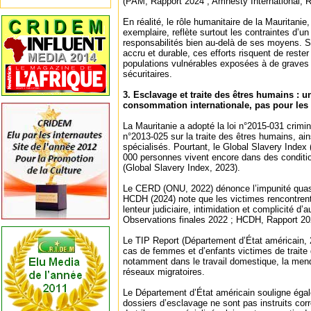
(PAM, Rapport 2024 ; Amnesty International, R
En réalité, le rôle humanitaire de la Mauritan
exemplaire, reflète surtout les contraintes d’
responsabilités bien au-delà de ses moyens. S
accru et durable, ces efforts risquent de reste
populations vulnérables exposées à de graves 
sécuritaires.
3. Esclavage et traite des êtres humains : u
consommation internationale, pas pour les
La Mauritanie a adopté la loi n°2015-031 crimina
n°2013-025 sur la traite des êtres humains, ai
spécialisés. Pourtant, le Global Slavery Index
000 personnes vivent encore dans des conditio
(Global Slavery Index, 2023).
Le CERD (ONU, 2022) dénonce l’impunité quasi 
HCDH (2024) note que les victimes rencontren
lenteur judiciaire, intimidation et complicité d’
Observations finales 2022 ; HCDH, Rapport 20
Le TIP Report (Département d’État américain,
cas de femmes et d’enfants victimes de traite
notamment dans le travail domestique, la mend
réseaux migratoires.
Le Département d’État américain souligne ég
dossiers d’esclavage ne sont pas instruits cor