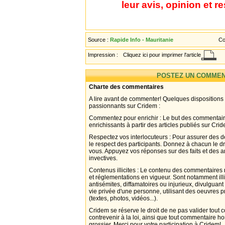
leur avis, opinion et r
Source :
Rapide Info - Mauritanie
Co
Impression :
Cliquez ici pour imprimer l'article
POSTEZ UN COMMEN
Charte des commentaires
A lire avant de commenter! Quelques dispositions
passionnants sur Cridem :
Commentez pour enrichir : Le but des commentair
enrichissants à partir des articles publiés sur Cri
Respectez vos interlocuteurs : Pour assurer des d
le respect des participants. Donnez à chacun le d
vous. Appuyez vos réponses sur des faits et des 
invectives.
Contenus illicites : Le contenu des commentaires n
et réglementations en vigueur. Sont notamment illi
antisémites, diffamatoires ou injurieux, divulguant
vie privée d'une personne, utilisant des oeuvres p
(textes, photos, vidéos...).
Cridem se réserve le droit de ne pas valider tout
contrevenir à la loi, ainsi que tout commentaire h
grossier. Merci pour votre participation à Cridem!