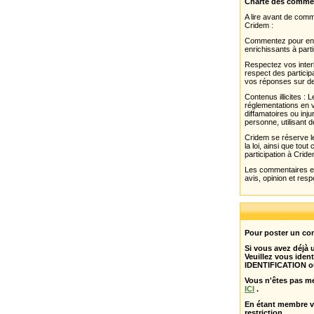
Charte des comme
A lire avant de com
Cridem :
Commentez pour enri
enrichissants à parti
Respectez vos interl
respect des partici
vos réponses sur de
Contenus illicites :
réglementations en v
diffamatoires ou inju
personne, utilisant d
Cridem se réserve le
la loi, ainsi que to
participation à Cride
Les commentaires et 
avis, opinion et resp
Pour poster un com
Si vous avez déjà
Veuillez vous ident
IDENTIFICATION o
Vous n'êtes pas m
ICI
.
En étant membre 
restriction .