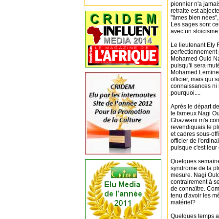
pionnier n'a jamai
retraite est abjec
"âmes bien nées",
Les sages sont ce
avec un stoïcisme
Le lieutenant Ely 
perfectionnement p
Mohamed Ould Nag
puisqu'il sera mu
Mohamed Lemine Oul
officier, mais qui 
connaissances ni in
pourquoi....
Après le départ d
le fameux Nagi Ou
Ghazwani m'a convo
revendiquais le pl
et cadres sous-offi
officier de l'ordin
puisque c'est leur d
Quelques semaines 
syndrome de la pl
mesure. Nagi Ould 
contrairement à se
de connaître. Co
tenu d'avoir les m
matériel?
Quelques temps ap