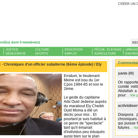
CRÉER UN 
ecté(s) dont 0 membre(s)
RE
JUSTICE
CULTURE
EDUCATION
PÊCHE, ELEVAGE
URBANI
DÉMOCRATIE
SPORTS
EMPLOI
AGRICULTURE
ENVIRO
Commentair
 -
Chroniques d'un officier subalterne (6ème épisode) / Ely
yanis (H)
Erratum, le lieutenant
Meine est issu du 1er
On rapporte
Cpos 1984-85 et non le
comité mili
2ème.
Abdallah a 
pour
…
Voir 
Le geste du capitaine
Arbi Ould Jedeine auprès
activiobser
du marabout Ely Cheikh
Ould Moma a été un
déclic pour moi... Et
Diaspora 
pourtant je suis habitué à
chroniques.
ce genre de "spectacle"
qui puisse f
tant qu'il émanait
futures
…
Voi
d'individus peu éduqués
aussi bien sur le plan