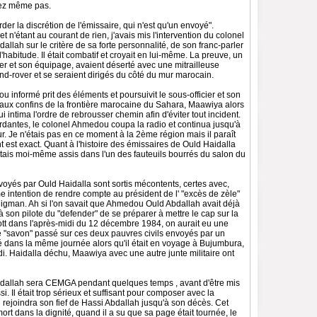
ez même pas.
garder la discrétion de l'émissaire, qui n'est qu'un envoyé".
t n'étant au courant de rien, j'avais mis l'intervention du colonel
lah sur le critère de sa forte personnalité, de son franc-parler
'habitude. Il était combatif et croyait en lui-même. La preuve, un
cier et son équipage, avaient déserté avec une mitrailleuse
d-rover et se seraient dirigés du côté du mur marocain.
 informé prit des éléments et poursuivit le sous-officier et son
 aux confins de la frontière marocaine du Sahara, Maawiya alors
ui intima l'ordre de rebrousser chemin afin d'éviter tout incident.
dantes, le colonel Ahmedou coupa la radio et continua jusqu'à
ur. Je n'étais pas en ce moment à la 2ème région mais il paraît
est exact. Quant à l'histoire des émissaires de Ould Haidalla
étais moi-même assis dans l'un des fauteuils bourrés du salon du
voyés par Ould Haidalla sont sortis mécontents, certes avec,
e intention de rendre compte au président de l' "excès de zèle"
eigman. Ah si l'on savait que Ahmedou Ould Abdallah avait déjà
à son pilote du "defender" de se préparer à mettre le cap sur la
tt dans l'après-midi du 12 décembre 1984, on aurait eu une
e "savon" passé sur ces deux pauvres civils envoyés par un
é dans la même journée alors qu'il était en voyage à Bujumbura,
i. Haidalla déchu, Maawiya avec une autre junte militaire ont
allah sera CEMGA pendant quelques temps , avant d'être mis
ussi. Il était trop sérieux et suffisant pour composer avec la
l rejoindra son fief de Hassi Abdallah jusqu'à son décès. Cet
mort dans la dignité, quand il a su que sa page était tournée, le