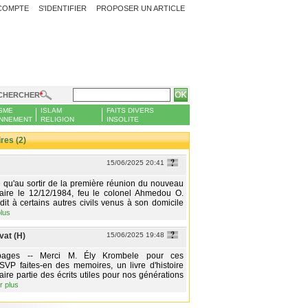
COMPTE
S'IDENTIFIER
PROPOSER UN ARTICLE
CHERCHER
SME
ISLAM
FAITS DIVERS
NNEMENT
RELIGION
INSOLITE
es (2)
15/06/2025 20:41
 qu'au sortir de la première réunion du nouveau
taire le 12/12/1984, feu le colonel Ahmedou O.
dit à certains autres civils venus à son domicile
plus
vat (H)
15/06/2025 19:48
pages -- Merci M. Ély Krombele pour ces
SVP faites-en des memoires, un livre d'histoire
aire partie des écrits utiles pour nos générations
r plus