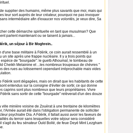
rituel.
u de supplier des humains, même plus savants que moi, mais qui
s leur sort auprès de leur créateur, pourquoi ne pas invoquer
sans intermédiaire afin d'exaucer nos volontés, je veux dire, Sa
cher cette démarche spirituelle en tant que musulman? Que
ent parlent maintenant ou se taisent à jamais...
érik, un séjour à Bir Moghrein..
n d'une base militaire à Fdérik, ce coin aurait ressemblé à un
 un site après une frappe nucléaire. Il y a trois points qui
te espèce de "bourgade": le guelb Athoumaî, le tombeau de
ld Cheikh Melainine et ...les nombreux troupeaux de chèvres "
ns des rues au lotissement cependant irréprochable mais vides
ulation.
de Fdérik sont dégagées, mais on dirait que les habitants de cette
ont entendus sur la consigne d'éviter de sortir, ce qui donne
es caprins sont plus nombreux que leurs propriétaires. Vivre
 Fdérik sans sortir de cette "bourgade" relèverait d'un des douze
 la ville minière voisine de Zouèrat à une trentaine de kilomètres
 l'Armée aurait été dans l'obligation permanente de solliciter
teur psychiatre Dia. A Fdérik, il fallait aussi avoir les faveurs de
lités du terroir sans lesquelles votre séjour sera considéré
l s'agit du feu sénateur Ould Bollé, de feue Deyé Mint Lezgham
ne.