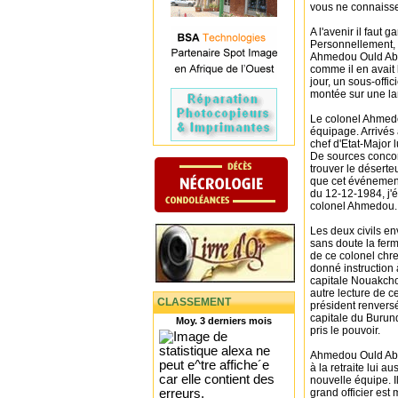
vous ne connaiss
A l'avenir il faut 
Personnellement, e
Ahmedou Ould Abdal
comme il en avait l
jour, un sous-offi
montée sur une lan
Le colonel Ahmedou
équipage. Arrivés
chef d'Etat-Major l
De sources concor
trouver le déserte
que cet événement 
du 12-12-1984, j'
colonel Ahmedou.
Les deux civils en
sans doute la ferm
de ce colonel chr
donné instruction 
capitale Nouakcho
autre lecture de c
CLASSEMENT
président renvers
capitale du Burund
Moy. 3 derniers mois
pris le pouvoir.
Ahmedou Ould Abd
à la retraite lui a
nouvelle équipe. I
grand officier est 