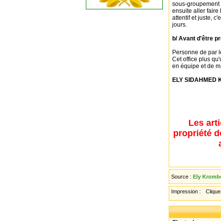
sous-groupement 4
ensuite aller fair
attentif et juste, 
jours.
b/ Avant d'être p
Personne de par l
Cet office plus qu'
en équipe et de m
ELY SIDAHMED
Les art
propriété d
Source :
Ely Kromb
Impression :
Cliquez