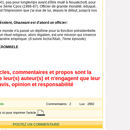
1, pas pour longtemps avant d'être muté à Nouakchott, pour
e le 3ème Cpos (1986-87). Officier de grande moralité, éduqué,
c'est l'impression que j'ai eue de lui, depuis le début, jusqu'à nos
résident, Ghazwani est d'abord un officier:
e monde n'a passé un diplôme pour la fonction présidentielle.
un rituel religieux, alors régalien, est une mission qui s'exerce
anière empirique. (A suivre Incha'Allah, 7ème épisode)
 KROMBELE
icles, commentaires et propos sont la
e leur(s) auteur(s) et n'engagent que leur
avis, opinion et responsabilité
ele
Commentaires :
2
Lus :
2882
 ici pour imprimer l'article
POSTEZ UN COMMENTAIRE