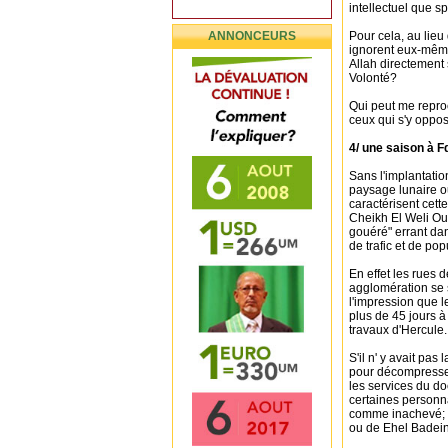
intellectuel que spi
ANNONCEURS
Pour cela, au lie
ignorent eux-même
Allah directement 
Volonté?
Qui peut me repro
ceux qui s'y oppos
4/ une saison à Fd
Sans l'implantatio
paysage lunaire ou
caractérisent cet
Cheikh El Weli Ou
gouéré" errant da
de trafic et de pop
En effet les rues 
agglomération se s
l'impression que l
plus de 45 jours à
travaux d'Hercule.
S'il n' y avait pas
pour décompresser,
les services du doc
certaines personna
comme inachevé; i
ou de Ehel Badei