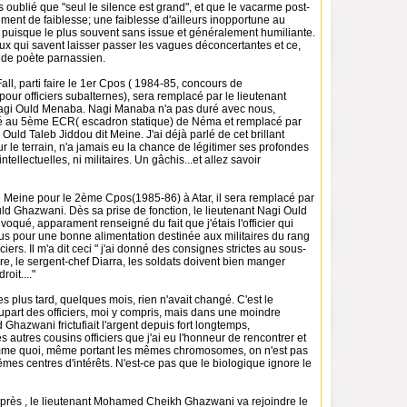
s oublié que "seul le silence est grand", et que le vacarme post-
tement de faiblesse; une faiblesse d'ailleurs inopportune au
 puisque le plus souvent sans issue et généralement humiliante.
ux qui savent laisser passer les vagues déconcertantes et ce,
 de poète parnassien.
Fall, parti faire le 1er Cpos ( 1984-85, concours de
our officiers subalternes), sera remplacé par le lieutenant
i Ould Menaba. Nagi Manaba n'a pas duré avec nous,
té au 5ème ECR( escadron statique) de Néma et remplacé par
d Taleb Jiddou dit Meine. J'ai déjà parlé de cet brillant
sur le terrain, n'a jamais eu la chance de légitimer ses profondes
tellectuelles, ni militaires. Un gâchis...et allez savoir
e Meine pour le 2ème Cpos(1985-86) à Atar, il sera remplacé par
ld Ghazwani. Dès sa prise de fonction, le lieutenant Nagi Ould
qué, apparament renseigné du fait que j'étais l'officier qui
us pour une bonne alimentation destinée aux militaires du rang
ciers. Il m'a dit ceci " j'ai donné des consignes strictes au sous-
aire, le sergent-chef Diarra, les soldats doivent bien manger
roit...."
plus tard, quelques mois, rien n'avait changé. C'est le
upart des officiers, moi y compris, mais dans une moindre
Ghazwani frictufiait l'argent depuis fort longtemps,
s autres cousins officiers que j'ai eu l'honneur de rencontrer et
mme quoi, même portant les mêmes chromosomes, on n'est pas
êmes centres d'intérêts. N'est-ce pas que le biologique ignore le
rès , le lieutenant Mohamed Cheikh Ghazwani va rejoindre le