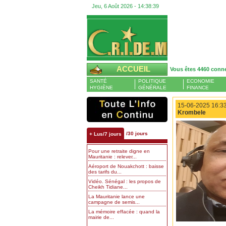
Jeu, 6 Août 2026 -
14:38:40
ACCUEIL
Vous êtes 4460 conn
SANTÉ
POLITIQUE
ECONOMIE
HYGIÈNE
GÉNÉRALE
FINANCE
15-06-2025 16:33
Krombele
/30 jours
+ Lus/7 jours
Pour une retraite digne en
Mauritanie : relever...
Aéroport de Nouakchott : baisse
des tarifs du...
Vidéo. Sénégal : les propos de
Cheikh Tidiane...
La Mauritanie lance une
campagne de semis...
La mémoire effacée : quand la
mairie de...