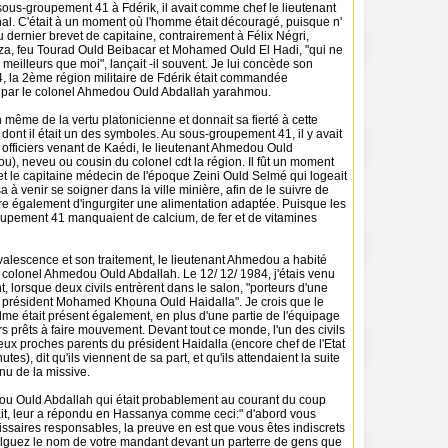
sous-groupement 41 à Fdérik, il avait comme chef le lieutenant
hal. C'était à un moment où l'homme était découragé, puisque n'
 dernier brevet de capitaine, contrairement à Félix Négri,
, feu Tourad Ould Beibacar et Mohamed Ould El Hadi, "qui ne
meilleurs que moi", lançait -il souvent. Je lui concède son
4, la 2ème région militaire de Fdérik était commandée
par le colonel Ahmedou Ould Abdallah yarahmou.
ion même de la vertu platonicienne et donnait sa fierté à cette
re dont il était un des symboles. Au sous-groupement 41, il y avait
 officiers venant de Kaédi, le lieutenant Ahmedou Ould
), neveu ou cousin du colonel cdt la région. Il fût un moment
 et le capitaine médecin de l'époque Zeini Ould Selmé qui logeait
sa à venir se soigner dans la ville minière, afin de le suivre de
tre également d'ingurgiter une alimentation adaptée. Puisque les
upement 41 manquaient de calcium, de fer et de vitamines
alescence et son traitement, le lieutenant Ahmedou a habité
 colonel Ahmedou Ould Abdallah. Le 12/ 12/ 1984, j'étais venu
t, lorsque deux civils entrèrent dans le salon, "porteurs d'une
du président Mohamed Khouna Ould Haidalla". Je crois que le
lme était présent également, en plus d'une partie de l'équipage
rs prêts à faire mouvement. Devant tout ce monde, l'un des civils
ux proches parents du président Haidalla (encore chef de l'Etat
es), dit qu'ils viennent de sa part, et qu'ils attendaient la suite
nu de la missive.
u Ould Abdallah qui était probablement au courant du coup
mait, leur a répondu en Hassanya comme ceci:" d'abord vous
ssaires responsables, la preuve en est que vous êtes indiscrets
lguez le nom de votre mandant devant un parterre de gens que