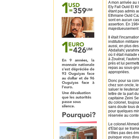
A mon arrivée au 
Ely Fall Ould El K
étant pas admis au
Ethmane Ould Caza
sont en aucun cas 
assertion. En 198
majestueusement 
Il était l'incarnat
institution militai
aussi, en plus des
Abdallah( yarahmou
où il était malade
à Zouèrat, l'autori
près et lui permet
repas au sous-gro
appropriées.
Donc pour sa conv
chez son oncle, le
saluer le lieutenan
lettre de la part 
capitaine Zeini Se
du colonel, toujou
sans doute tous de
pour quelques minut
réservée au conte
Le colonel Ahmedo
d'Etat qui se tra
n'êtes pas des émi
puisque vous divu