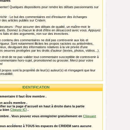
ntaires
menter! Quelques dispositions pour rendre les débats passionnants sur
chir : Le but des commentaires est d'instaurer des échanges
r des articles publiés sur Cridem.
ocuteurs : Pour assurer des débats de qualité, un maître-mot: le
pants. Donnez à chacun le droit d'être en désaccord avec vous. Appuyez
s faits et des arguments, non sur des invectives.
 Le contenu des commentaires ne doit pas contrevenir aux lois et
igueur. Sont notamment illicites les propos racistes ou antisémites,
rieux, divulguant des informations relatives à la vie privée d'une
es oeuvres protégées par les droits d'auteur (textes, photos, vidéos...).
 droit de ne pas valider tout commentaire susceptible de contrevenir à
ut commentaire hors-sujet, promotionnel ou grossier. Merci pour votre
m!
propos sont la propriété de leur(s) auteur(s) et n'engagent que leur
onsabilité.
IDENTIFICATION
mentaire il faut être membre .
 un accès membre .
ifier sur la page d'accueil en haut à droite dans la partie
u bien
Cliquez ICI
.
embre . Vous pouvez vous enregistrer gratuitement en
Cliquant
vous accèderez à TOUS les espaces de CRIDEM sans aucune