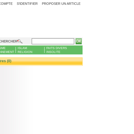
COMPTE
S'IDENTIFIER
PROPOSER UN ARTICLE
CHERCHER
SME
ISLAM
FAITS DIVERS
NNEMENT
RELIGION
INSOLITE
es (0)