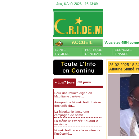
Jeu, 6 Août 2026 -
16:43:10
ACCUEIL
Vous êtes 4854 conn
SANTÉ
POLITIQUE
ECONOMIE
HYGIÈNE
GÉNÉRALE
FINANCE
25-02-2025 18:24
Alioune Sidibé, r
/30 jours
+ Lus/7 jours
Pour une retraite digne en
Mauritanie : relever...
Aéroport de Nouakchott : baisse
des tarifs du...
La Mauritanie lance une
campagne de semis...
La mémoire effacée : quand la
mairie de...
Nouakchott face à la montée de
l’insécurité...