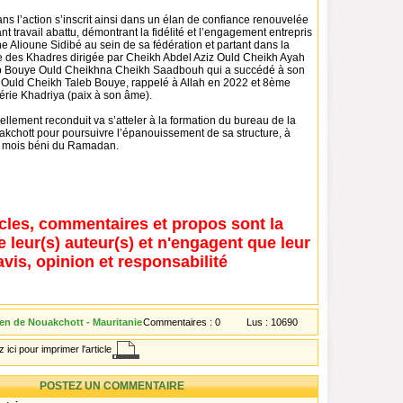
ans l’action s’inscrit ainsi dans un élan de confiance renouvelée
lant travail abattu, démontrant la fidélité et l’engagement entrepris
 Alioune Sidibé au sein de sa fédération et partant dans la
e des Khadres dirigée par Cheikh Abdel Aziz Ould Cheikh Ayah
b Bouye Ould Cheikhna Cheikh Saadbouh qui a succédé à son
Ould Cheikh Taleb Bouye, rappelé à Allah en 2022 et 8ème
rérie Khadriya (paix à son âme).
llement reconduit va s’atteler à la formation du bureau de la
akchott pour poursuivre l’épanouissement de sa structure, à
u mois béni du Ramadan.
icles, commentaires et propos sont la
e leur(s) auteur(s) et n'engagent que leur
avis, opinion et responsabilité
en de Nouakchott - Mauritanie
Commentaires :
0
Lus :
10690
 ici pour imprimer l'article
POSTEZ UN COMMENTAIRE