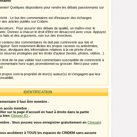
ntaires
menter! Quelques dispositions pour rendre les débats passionnants sur
chir : Le but des commentaires est d'instaurer des échanges
r des articles publiés sur Cridem.
ocuteurs : Pour assurer des débats de qualité, un maître-mot: le
pants. Donnez à chacun le droit d'être en désaccord avec vous. Appuyez
s faits et des arguments, non sur des invectives.
 Le contenu des commentaires ne doit pas contrevenir aux lois et
igueur. Sont notamment illicites les propos racistes ou antisémites,
rieux, divulguant des informations relatives à la vie privée d'une
es oeuvres protégées par les droits d'auteur (textes, photos, vidéos...).
 droit de ne pas valider tout commentaire susceptible de contrevenir à
ut commentaire hors-sujet, promotionnel ou grossier. Merci pour votre
m!
propos sont la propriété de leur(s) auteur(s) et n'engagent que leur
onsabilité.
IDENTIFICATION
mentaire il faut être membre .
 un accès membre .
ifier sur la page d'accueil en haut à droite dans la partie
u bien
Cliquez ICI
.
embre . Vous pouvez vous enregistrer gratuitement en
Cliquant
vous accèderez à TOUS les espaces de CRIDEM sans aucune