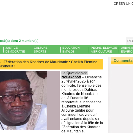
CRÉER UN 
ecté(s) dont 2 membre(s)
RE
JUSTICE
CULTURE
EDUCATION
PÊCHE, ELEVAGE
URBANI
DÉMOCRATIE
SPORTS
EMPLOI
AGRICULTURE
ENVIRO
Commentair
 -
Fédération des Khadres de Mauritanie : Cheikh Elemine
econduit !
Le Quotidien de
Nouakchott
-- Dimanche
23 février 2025 à son
domicile, l’ensemble des
membres des Dahiras
Khadres de Nouakchott
ont à l’unanimité
renouvelé leur confiance
à Cheikh Elemine
Alioune Sidibé pour
continuer l’œuvre qu’il
avait entamé depuis sa
désignation à la tête de la
Fédération des Khadres
de Mauritanie.