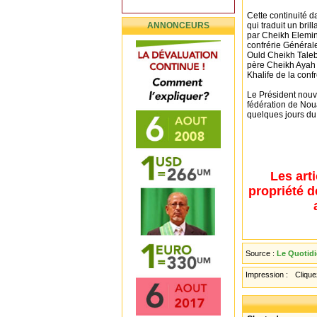
Cette continuité d
ANNONCEURS
qui traduit un bril
par Cheikh Elemine
confrérie Général
Ould Cheikh Tale
père Cheikh Ayah 
Khalife de la conf
Le Président nouve
fédération de Nou
quelques jours d
Les art
propriété d
Source :
Le Quotidi
Impression :
Cliquez