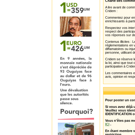
Charte des comme
A lire avant de com
Cridem :
Commentez pour enri
enrichissants à parti
Respectez vos interl
respect des partici
vos réponses sur de
Contenus illicites :
réglementations en v
diffamatoires ou inju
personne, utilisant d
Cridem se réserve le
la loi, ainsi que to
participation à Cride
Les commentaires et 
avis, opinion et resp
Pour poster un com
Si vous avez déjà
Veuillez vous ident
IDENTIFICATION o
Vous n'êtes pas m
ICI
.
En étant membre 
restriction .