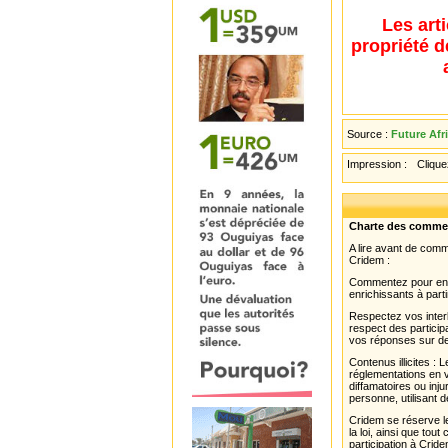
Les art
propriété d
Source :
Future Afr
Impression :
Cliquez
Charte des comme
A lire avant de com
Cridem :
Commentez pour enri
enrichissants à parti
Respectez vos interl
respect des partici
vos réponses sur de
Contenus illicites :
réglementations en v
diffamatoires ou inju
personne, utilisant d
Cridem se réserve le
la loi, ainsi que to
participation à Cride