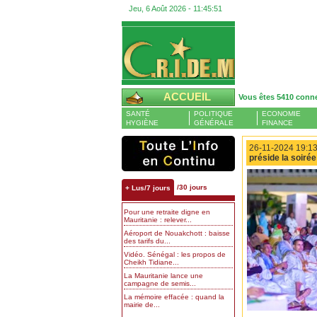
Jeu, 6 Août 2026 -
11:45:52
ACCUEIL
Vous êtes 5410 conn
SANTÉ
POLITIQUE
ECONOMIE
HYGIÈNE
GÉNÉRALE
FINANCE
26-11-2024 19:13
préside la soirée
/30 jours
+ Lus/7 jours
Pour une retraite digne en
Mauritanie : relever...
Aéroport de Nouakchott : baisse
des tarifs du...
Vidéo. Sénégal : les propos de
Cheikh Tidiane...
La Mauritanie lance une
campagne de semis...
La mémoire effacée : quand la
mairie de...