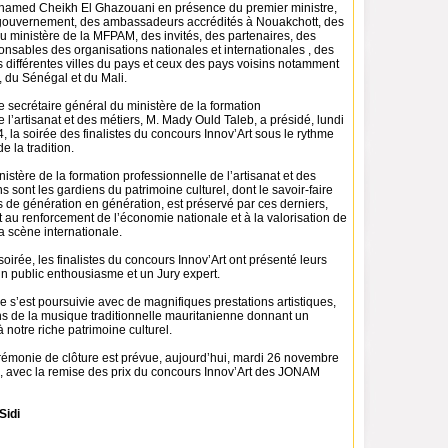
hamed Cheikh El Ghazouani en présence du premier ministre,
ouvernement, des ambassadeurs accrédités à Nouakchott, des
u ministère de la MFPAM, des invités, des partenaires, des
onsables des organisations nationales et internationales , des
 différentes villes du pays et ceux des pays voisins notamment
e, du Sénégal et du Mali.
le secrétaire général du ministère de la formation
e l’artisanat et des métiers, M. Mady Ould Taleb, a présidé, lundi
la soirée des finalistes du concours Innov’Art sous le rythme
e la tradition.
istère de la formation professionnelle de l’artisanat et des
ns sont les gardiens du patrimoine culturel, dont le savoir-faire
s de génération en génération, est préservé par ces derniers,
t au renforcement de l’économie nationale et à la valorisation de
la scène internationale.
soirée, les finalistes du concours Innov’Art ont présenté leurs
n public enthousiasme et un Jury expert.
e s’est poursuivie avec de magnifiques prestations artistiques,
s de la musique traditionnelle mauritanienne donnant un
à notre riche patrimoine culturel.
érémonie de clôture est prévue, aujourd’hui, mardi 26 novembre
, avec la remise des prix du concours Innov’Art des JONAM
Sidi