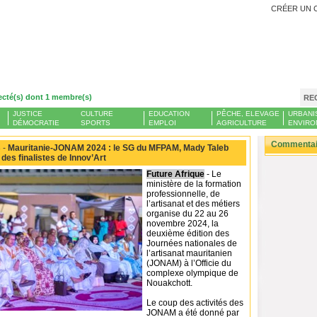
CRÉER UN 
ecté(s) dont 1 membre(s)
RE
JUSTICE
CULTURE
EDUCATION
PÊCHE, ELEVAGE
URBANI
DÉMOCRATIE
SPORTS
EMPLOI
AGRICULTURE
ENVIRO
Commentair
 -
Mauritanie-JONAM 2024 : le SG du MFPAM, Mady Taleb
 des finalistes de Innov’Art
Future Afrique
- Le
ministère de la formation
professionnelle, de
l’artisanat et des métiers
organise du 22 au 26
novembre 2024, la
deuxième édition des
Journées nationales de
l’artisanat mauritanien
(JONAM) à l’Officie du
complexe olympique de
Nouakchott.
Le coup des activités des
JONAM a été donné par