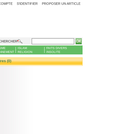
COMPTE
S'IDENTIFIER
PROPOSER UN ARTICLE
CHERCHER
SME
ISLAM
FAITS DIVERS
NNEMENT
RELIGION
INSOLITE
es (0)