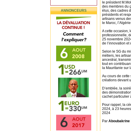
le président M.Mo
des membres du g
ANNONCEURS
élus, des cadres d
présidents et resp
artisans venus des
le Maroc, l’Algéri
A cette occasion, 
professionnelle, d
25 novembre 2024, 
de l’innovation et d
Selon le SG du min
métiers, les artisa
ancestral, transmi
tout en contribuan
la Mauritanie sur 
Au cours de cette 
créations devant u
D’emblée, la soiré
des démonstration
cachet particulier 
Pour rappel, la c
2024, à 23 heures
2024
Par
Aboubakrine 