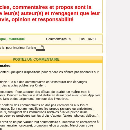
icles, commentaires et propos sont la
e leur(s) auteur(s) et n'engagent que leur
avis, opinion et responsabilité
ique - Mauritanie
Commentaires :
0
Lus :
10761
 ici pour imprimer l'article
POSTEZ UN COMMENTAIRE
ntaires
menter! Quelques dispositions pour rendre les débats passionnants sur
chir : Le but des commentaires est d'instaurer des échanges
r des articles publiés sur Cridem.
ocuteurs : Pour assurer des débats de qualité, un maître-mot: le
pants. Donnez à chacun le droit d'être en désaccord avec vous. Appuyez
s faits et des arguments, non sur des invectives.
 Le contenu des commentaires ne doit pas contrevenir aux lois et
igueur. Sont notamment illicites les propos racistes ou antisémites,
rieux, divulguant des informations relatives à la vie privée d'une
es oeuvres protégées par les droits d'auteur (textes, photos, vidéos...).
 droit de ne pas valider tout commentaire susceptible de contrevenir à
ut commentaire hors-sujet, promotionnel ou grossier. Merci pour votre
m!