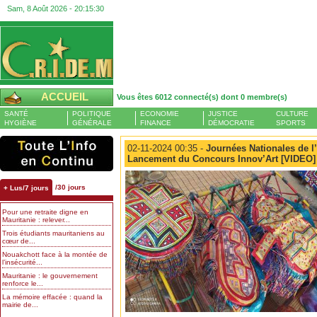
Sam, 8 Août 2026 -
20:15:31
ACCUEIL
Vous êtes 6012 connecté(s) dont 0 membre(s)
SANTÉ
POLITIQUE
ECONOMIE
JUSTICE
CULTURE
HYGIÈNE
GÉNÉRALE
FINANCE
DÉMOCRATIE
SPORTS
02-11-2024 00:35 -
Journées Nationales de l’
Lancement du Concours Innov’Art [VIDEO]
/30 jours
+ Lus/7 jours
Pour une retraite digne en
Mauritanie : relever...
Trois étudiants mauritaniens au
cœur de...
Nouakchott face à la montée de
l’insécurité...
Mauritanie : le gouvernement
renforce le...
La mémoire effacée : quand la
mairie de...