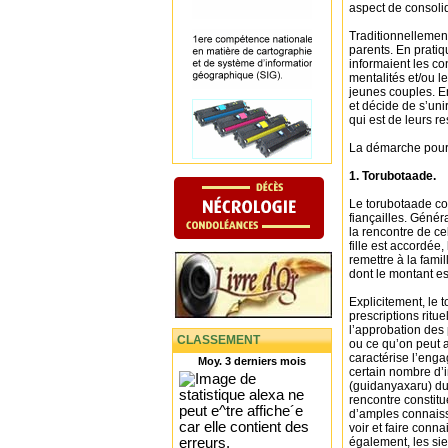
aspect de consolid
Traditionnellement,
parents. En pratiq
informaient les c
mentalités et/ou le
jeunes couples. En
et décide de s’uni
qui est de leurs re
La démarche pour 
1. Torubotaade.
Le torubotaade co
fiançailles. Généra
la rencontre de ce
fille est accordée
remettre à la fam
dont le montant es
Explicitement, le
prescriptions ritue
l’approbation des p
CLASSEMENT
ou ce qu’on peut a
caractérise l’enga
Moy. 3 derniers mois
certain nombre d’
(guidanyaxaru) du 
rencontre constitu
d’amples connaiss
voir et faire conna
également, les sie