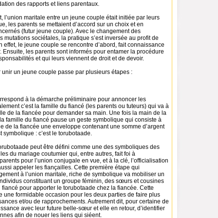
ation des rapports et liens parentaux.
 l’union maritale entre un jeune couple était initiée par leurs
ue, les parents se mettaient d’accord sur un choix et en
oncernés (futur jeune couple). Avec le changement des
s mutations sociétales, la pratique s’est inversée au profit de
 effet, le jeune couple se rencontre d’abord, fait connaissance
r. Ensuite, les parents sont informés pour entamer la procédure
sponsabilités et qui leurs viennent de droit et de devoir.
unir un jeune couple passe par plusieurs étapes :
rrespond à la démarche préliminaire pour annoncer les
lement c’est la famille du fiancé (les parents ou tuteurs) qui va à
lle de la fiancée pour demander sa main. Une fois la main de la
, la famille du fiancé pause un geste symbolique qui consiste à
ille de la fiancée une enveloppe contenant une somme d’argent
t symbolique : c’est le torubotaade.
 torubotaade peut être défini comme une des symboliques des
lles du mariage coutumier qui, entre autres, fait foi à
arents pour l’union conjugale en vue, et à la clé, l’officialisation
ussi appeler les fiançailles. Cette première étape qui
gement à l’union maritale, riche de symbolique va mobiliser un
individus constituant un groupe féminin, des sœurs et cousines
fiancé pour apporter le torubotaade chez la fiancée. Cette
e une formidable occasion pour les deux parties de faire plus
ances et/ou de rapprochements. Autrement dit, pour certaine de
issance avec leur future belle-sœur et elle en retour, d’identifier
nnes afin de nouer les liens qui siéent.