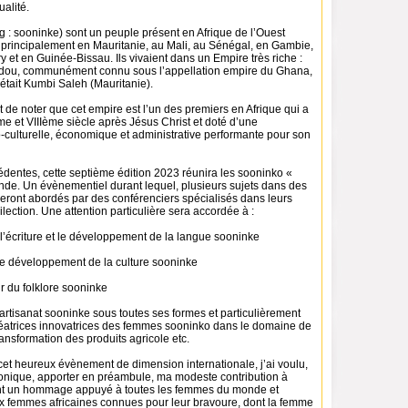
ualité.
 : sooninke) sont un peuple présent en Afrique de l’Ouest
i principalement en Mauritanie, au Mali, au Sénégal, en Gambie,
et en Guinée-Bissau. Ils vivaient dans un Empire très riche :
dou, communément connu sous l’appellation empire du Ghana,
e était Kumbi Saleh (Mauritanie).
ant de noter que cet empire est l’un des premiers en Afrique qui a
Ième et VIIIème siècle après Jésus Christ et doté d’une
-culturelle, économique et administrative performante pour son
cédentes, cette septième édition 2023 réunira les sooninko «
de. Un évènementiel durant lequel, plusieurs sujets dans des
eront abordés par des conférenciers spécialisés dans leurs
ection. Une attention particulière sera accordée à :
 l’écriture et le développement de la langue sooninke
 le développement de la culture sooninke
r du folklore sooninke
l’artisanat sooninke sous toutes ses formes et particulièrement
 créatrices innovatrices des femmes sooninko dans le domaine de
transformation des produits agricole etc.
cet heureux évènement de dimension internationale, j’ai voulu,
hronique, apporter en préambule, ma modeste contribution à
ant un hommage appuyé à toutes les femmes du monde et
x femmes africaines connues pour leur bravoure, dont la femme