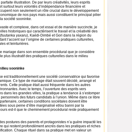
parfaite illustration. De par leurs créativités, leurs esprits
et surtout leurs volontés d’indépendance financière et
 occupent non seulement un rôle crucial dans le développement
conomique de nos pays mais aussi constituent le principal pilier
 la société sooninke.
s vaste et complexe, dans cet essai et de manière succincte, je
lles historiques qui caractérisent le travail et la créativité des
fuutanka yaxaru), Kaédi-Dimbé et Gori dans la région du
ant l’accent sur l’origine de certaines pratiques culturelles,
les et teinturières.
r le mariage dans son ensemble procédural que je considère
 plus illustratif des pratiques culturelles dans le milieu
milieu sooninke
e est traditionnellement une société conservatrice qui favorise
mique. Ce type de mariage était souvent décidé, arrangé et
ents. Cette pratique était aussi fréquente dans les autres
onnantes. Avec le temps, l’ouverture des esprits vers
ins dans les grandes villes, la pratique a tendance à s’estomper
x personnels des futurs candidats à l’union. Même dans ce libre
 partenaire, certaines conditions sociétales doivent être
tées sous peine d’être marginalisé et/ou banni par la
urs est-il que le cheminement procédural reste pratiquement
es postures des parents et protagonistes n’a guère impacté les
re qui restent profondément ancrés dans les pratiques et riches
ification. Chaque rituel dans sa pratique met en valeur un