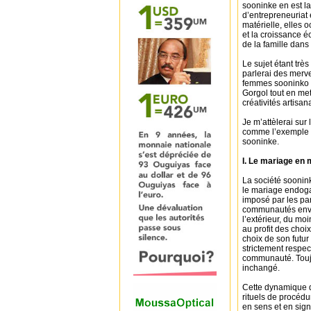
sooninke en est la 
d’entrepreneuriat 
matérielle, elles
et la croissance é
de la famille dans
Le sujet étant trè
parlerai des mervei
femmes sooninko (
Gorgol tout en mett
créativités artisana
Je m’attèlerai su
comme l’exemple le
sooninke.
I. Le mariage en 
La société soonink
le mariage endoga
imposé par les par
communautés envir
l’extérieur, du mo
au profit des choi
choix de son futur
strictement respec
communauté. Toujo
inchangé.
Cette dynamique d
rituels de procédu
en sens et en sign