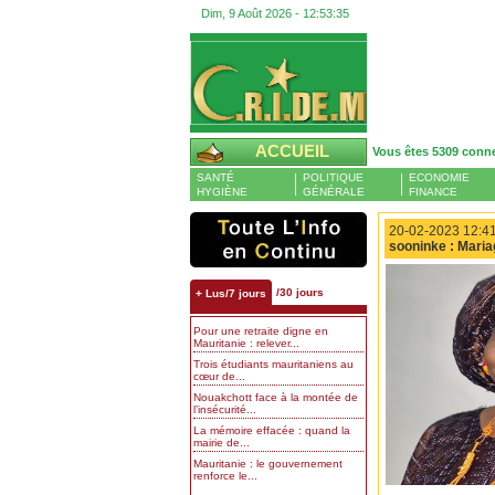
Dim, 9 Août 2026 -
12:53:36
ACCUEIL
Vous êtes 5309 conn
SANTÉ
POLITIQUE
ECONOMIE
HYGIÈNE
GÉNÉRALE
FINANCE
20-02-2023 12:41
sooninke : Maria
/30 jours
+ Lus/7 jours
Pour une retraite digne en
Mauritanie : relever...
Trois étudiants mauritaniens au
cœur de...
Nouakchott face à la montée de
l’insécurité...
La mémoire effacée : quand la
mairie de...
Mauritanie : le gouvernement
renforce le...