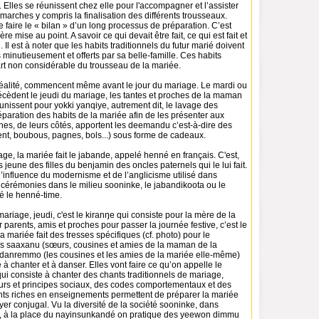
. Elles se réunissent chez elle pour l'accompagner et l’assister
marches y compris la finalisation des différents trousseaux.
 faire le « bilan » d’un long processus de préparation. C’est
re mise au point. A savoir ce qui devait être fait, ce qui est fait et
e. Il est à noter que les habits traditionnels du futur marié doivent
 minutieusement et offerts par sa belle-famille. Ces habits
art non considérable du trousseau de la mariée.
n réalité, commencent même avant le jour du mariage. Le mardi ou
écèdent le jeudi du mariage, les tantes et proches de la maman
unissent pour yokki yanqiye, autrement dit, le lavage des
réparation des habits de la mariée afin de les présenter aux
hes, de leurs côtés, apportent les deemandu c’est-à-dire des
ent, boubous, pagnes, bols...) sous forme de cadeaux.
iage, la mariée fait le jabande, appelé henné en français. C'est,
s jeune des filles du benjamin des oncles paternels qui le lui fait.
l’influence du modernisme et de l’anglicisme utilisé dans
 cérémonies dans le milieu sooninke, le jabandikoota ou le
é le henné-time.
riage, jeudi, c'est le kiranŋe qui consiste pour la mère de la
 parents, amis et proches pour passer la journée festive, c’est le
a mariée fait des tresses spécifiques (cf. photo) pour le
 saaxanu (sœurs, cousines et amies de la maman de la
ddanremmo (les cousines et les amies de la mariée elle-même)
 à chanter et à danser. Elles vont faire ce qu’on appelle le
i consiste à chanter des chants traditionnels de mariage,
eurs et principes sociaux, des codes comportementaux et des
nts riches en enseignements permettent de préparer la mariée
yer conjugal. Vu la diversité de la société sooninke, dans
, à la place du nayinsunkandé on pratique des yeewon dimmu