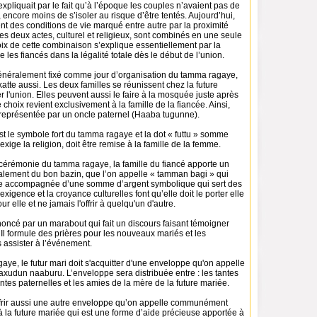
xpliquait par le fait qu’à l’époque les couples n’avaient pas de
r, encore moins de s’isoler au risque d’être tentés. Aujourd’hui,
t des conditions de vie marqué entre autre par la proximité
 les deux actes, culturel et religieux, sont combinés en une seule
ix de cette combinaison s’explique essentiellement par la
 les fiancés dans la légalité totale dès le début de l’union.
énéralement fixé comme jour d’organisation du tamma ragaye,
katte aussi. Les deux familles se réunissent chez la future
r l'union. Elles peuvent aussi le faire à la mosquée juste après
e choix revient exclusivement à la famille de la fiancée. Ainsi,
 représentée par un oncle paternel (Haaba tugunne).
st le symbole fort du tamma ragaye et la dot « futtu » somme
xige la religion, doit être remise à la famille de la femme.
 cérémonie du tamma ragaye, la famille du fiancé apporte un
ralement du bon bazin, que l’on appelle « tamman bagi » qui
cée accompagnée d’une somme d’argent symbolique qui sert des
’exigence et la croyance culturelles font qu’elle doit le porter elle
ur elle et ne jamais l'offrir à quelqu'un d'autre.
oncé par un marabout qui fait un discours faisant témoigner
. Il formule des prières pour les nouveaux mariés et les
assister à l’événement.
ye, le futur mari doit s'acquitter d'une enveloppe qu'on appelle
xudun naaburu. L’enveloppe sera distribuée entre : les tantes
antes paternelles et les amies de la mère de la future mariée.
offrir aussi une autre enveloppe qu’on appelle communément
 la future mariée qui est une forme d’aide précieuse apportée à