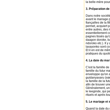
la belle-mère pour
3. Préparation de
Dans notre sociét
avant le mariage p
fiançailles de la 
permet, acquiert pe
entre autres, des 
essentiellement co
pagnes tissés qu'
daagon doroke, ba
ndoroko etc.). Il 
laxayonko sont con
Et il en est de mê
pratiques du quoti
4. La date du mar
C'est la famille d
famille du futur m
enveloppe qu'on a
guidanyaxaru (sœu
la famille de la f
afin de trouver un
Généralement, un j
le leeginde, qui p
rituels et après to
5. Le mariage et 
Quand la date du 