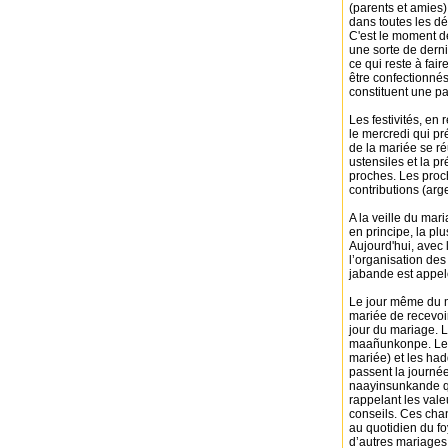
(parents et amies)
dans toutes les dé
C'est le moment de
une sorte de derniè
ce qui reste à fair
être confectionnés
constituent une p
Les festivités, e
le mercredi qui pr
de la mariée se ré
ustensiles et la p
proches. Les proc
contributions (arg
A la veille du mar
en principe, la plu
Aujourd'hui, avec 
l’organisation des
jabande est appel
Le jour même du ma
mariée de recevoir
jour du mariage. L
maañunkonpe. Les
mariée) et les ha
passent la journée
naayinsunkande qu
rappelant les val
conseils. Ces cha
au quotidien du fo
d’autres mariages