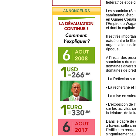
fédératrice et de q
ANNONCEURS
Les sooninko (Sing
sahélienne, établ
en Guinée Conakry 
l’Empire de Waga
et dont la capital
Il est très import
existé entre le II
organisation socio
époque.
A l’instar des pré
sooninko » du mon
domaines divers s
domaines de prédil
- La Réflexion sur
- La recherche et
- La mise en valeu
- L’exposition de 
sur les activités
la teinture, de la 
Dans le cadre de 
à travers cette c
l’édifice en rend
singulièrement au