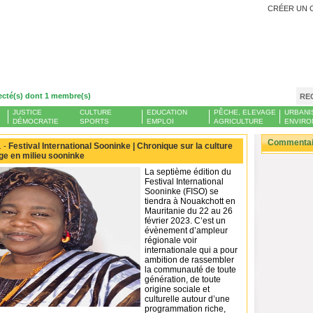
CRÉER UN 
ecté(s) dont 1 membre(s)
RE
JUSTICE
CULTURE
EDUCATION
PÊCHE, ELEVAGE
URBANI
DÉMOCRATIE
SPORTS
EMPLOI
AGRICULTURE
ENVIRO
Commentair
 -
Festival International Sooninke | Chronique sur la culture
ge en milieu sooninke
La septième édition du
Festival International
Sooninke (FISO) se
tiendra à Nouakchott en
Mauritanie du 22 au 26
février 2023. C’est un
évènement d’ampleur
régionale voir
internationale qui a pour
ambition de rassembler
la communauté de toute
génération, de toute
origine sociale et
culturelle autour d’une
programmation riche,