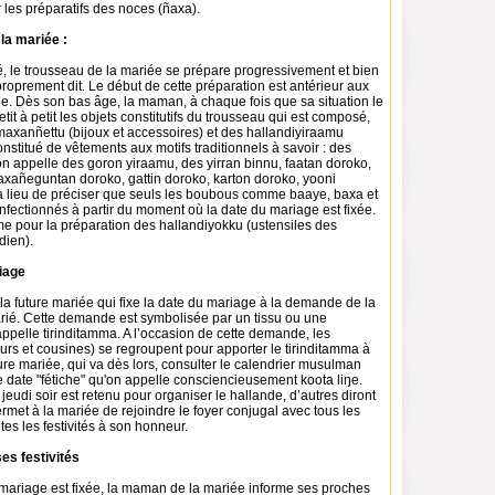
 les préparatifs des noces (ñaxa).
 la mariée :
é, le trousseau de la mariée se prépare progressivement et bien
roprement dit. Le début de cette préparation est antérieur aux
fille. Dès son bas âge, la maman, à chaque fois que sa situation le
tit à petit les objets constitutifs du trousseau qui est composé,
maxanñettu (bijoux et accessoires) et des hallandiyiraamu
nstitué de vêtements aux motifs traditionnels à savoir : des
on appelle des goron yiraamu, des yirran binnu, faatan doroko,
xañeguntan doroko, gattin doroko, karton doroko, yooni
y a lieu de préciser que seuls les boubous comme baaye, baxa et
fectionnés à partir du moment où la date du mariage est fixée.
me pour la préparation des hallandiyokku (ustensiles des
dien).
iage
e la future mariée qui fixe la date du mariage à la demande de la
arié. Cette demande est symbolisée par un tissu ou une
ppelle tirinditamma. A l’occasion de cette demande, les
rs et cousines) se regroupent pour apporter le tirinditamma à
uture mariée, qui va dès lors, consulter le calendrier musulman
e date "fétiche" qu'on appelle consciencieusement koota liŋe.
eudi soir est retenu pour organiser le hallande, d’autres diront
ermet à la mariée de rejoindre le foyer conjugal avec tous les
utes les festivités à son honneur.
ses festivités
mariage est fixée, la maman de la mariée informe ses proches