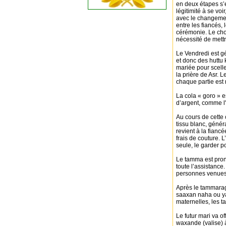
en deux étapes s’e
légitimité à se voi
avec le changemen
entre les fiancés,
cérémonie. Le cho
nécessité de mettre
Le Vendredi est g
et donc des huttu 
mariée pour scelle
la prière de Asr. L
chaque partie est
La cola « goro » e
d’argent, comme l'e
Au cours de cette
tissu blanc, géné
revient à la fian
frais de couture. L
seule, le garder po
Le tamma est pron
toute l’assistance
personnes venues 
Après le tammaraga
saaxan naha ou ya
maternelles, les t
Le futur mari va 
waxande (valise) à