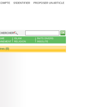
COMPTE
S'IDENTIFIER
PROPOSER UN ARTICLE
CHERCHER
SME
ISLAM
FAITS DIVERS
NNEMENT
RELIGION
INSOLITE
es (0)