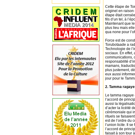
Cette étape de To
originel en raison 
étape était censée
fils d’un tel, à l’
Maintenant que les 
plus lieu mais elle
qua none pour l’off
Force est de const
Torubotaade a ra
Technologie de l’i
sociaux. En effet
communications, c’
responsabilité d’i
mamans, traduction
plus justement, dè
eux aussi informen
jour pour le Tamm
2. Tamma ragaye e
Le tamma ragaye e
l’accord de princi
aussi la légalisat
d’acter la licéité 
cérémoniale qui i
rituels se faisaie
est de l’ordre du c
l’union licite. Il 
l’accord de princip
faisait à son tour 