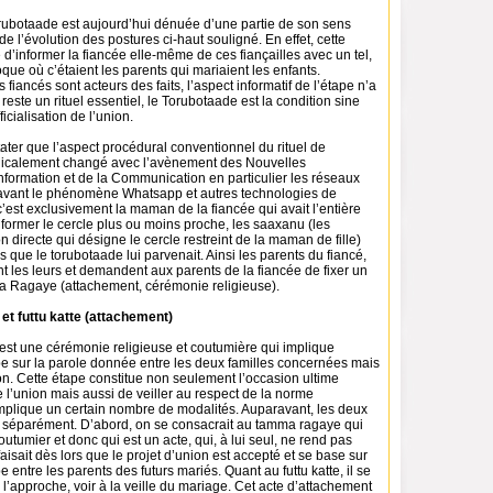
rubotaade est aujourd’hui dénuée d’une partie de son sens
de l’évolution des postures ci-haut souligné. En effet, cette
 d’informer la fiancée elle-même de ces fiançailles avec un tel,
époque où c’étaient les parents qui mariaient les enfants.
fiancés sont acteurs des faits, l’aspect informatif de l’étape n’a
 reste un rituel essentiel, le Torubotaade est la condition sine
icialisation de l’union.
ater que l’aspect procédural conventionnel du rituel de
dicalement changé avec l’avènement des Nouvelles
nformation et de la Communication en particulier les réseaux
, avant le phénomène Whatsapp et autres technologies de
est exclusivement la maman de la fiancée qui avait l’entière
nformer le cercle plus ou moins proche, les saaxanu (les
 directe qui désigne le cercle restreint de la maman de fille)
s que le torubotaade lui parvenait. Ainsi les parents du fiancé,
t les leurs et demandent aux parents de la fiancée de fixer un
a Ragaye (attachement, cérémonie religieuse).
t futtu katte (attachement)
st une cérémonie religieuse et coutumière qui implique
pe sur la parole donnée entre les deux familles concernées mais
ion. Cette étape constitue non seulement l’occasion ultime
de l’union mais aussi de veiller au respect de la norme
mplique un certain nombre de modalités. Auparavant, les deux
nt séparément. D’abord, on se consacrait au tamma ragaye qui
outumier et donc qui est un acte, qui, à lui seul, ne rend pas
se faisait dès lors que le projet d’union est accepté et se base sur
e entre les parents des futurs mariés. Quant au futtu katte, il se
à l’approche, voir à la veille du mariage. Cet acte d’attachement