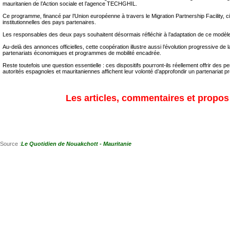
mauritanien de l’Action sociale et l’agence TECHGHIL.
Ce programme, financé par l’Union européenne à travers le Migration Partnership Facility, cib
institutionnelles des pays partenaires.
Les responsables des deux pays souhaitent désormais réfléchir à l’adaptation de ce modèle 
Au-delà des annonces officielles, cette coopération illustre aussi l’évolution progressive 
partenariats économiques et programmes de mobilité encadrée.
Reste toutefois une question essentielle : ces dispositifs pourront-ils réellement offrir de
autorités espagnoles et mauritaniennes affichent leur volonté d’approfondir un partenariat p
Les articles, commentaires et propos s
Source :
Le Quotidien de Nouakchott - Mauritanie