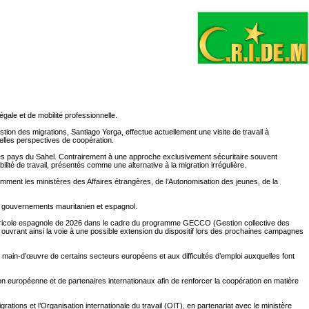
gale et de mobilité professionnelle.
stion des migrations, Santiago Yerga, effectue actuellement une visite de travail à
velles perspectives de coopération.
t les pays du Sahel. Contrairement à une approche exclusivement sécuritaire souvent
té de travail, présentés comme une alternative à la migration irrégulière.
amment les ministères des Affaires étrangères, de l’Autonomisation des jeunes, de la
s gouvernements mauritanien et espagnol.
agricole espagnole de 2026 dans le cadre du programme GECCO (Gestion collective des
 ouvrant ainsi la voie à une possible extension du dispositif lors des prochaines campagnes
e main-d’œuvre de certains secteurs européens et aux difficultés d’emploi auxquelles font
n européenne et de partenaires internationaux afin de renforcer la coopération en matière
ations et l’Organisation internationale du travail (OIT), en partenariat avec le ministère