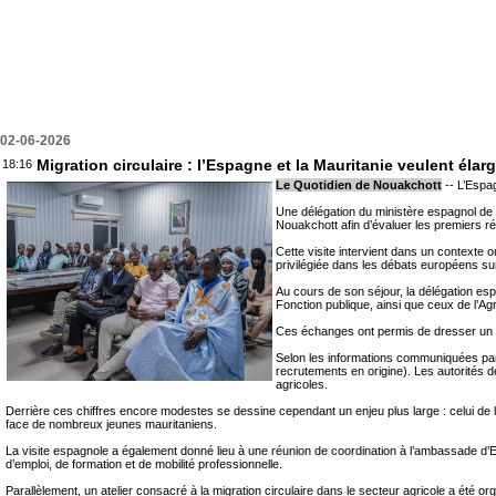
02-06-2026
Migration circulaire : l’Espagne et la Mauritanie veulent élar
18:16
Le Quotidien de Nouakchott
-- L’Espag
Une délégation du ministère espagnol de l’
Nouakchott afin d’évaluer les premiers ré
Cette visite intervient dans un contexte
privilégiée dans les débats européens su
Au cours de son séjour, la délégation esp
Fonction publique, ainsi que ceux de l’Agri
Ces échanges ont permis de dresser un p
Selon les informations communiquées par
recrutements en origine). Les autorités d
agricoles.
Derrière ces chiffres encore modestes se dessine cependant un enjeu plus large : celui de l
face de nombreux jeunes mauritaniens.
La visite espagnole a également donné lieu à une réunion de coordination à l’ambassade d’E
d’emploi, de formation et de mobilité professionnelle.
Parallèlement, un atelier consacré à la migration circulaire dans le secteur agricole a été or