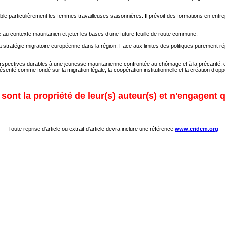
le particulièrement les femmes travailleuses saisonnières. Il prévoit des formations en entrep
au contexte mauritanien et jeter les bases d’une future feuille de route commune.
de la stratégie migratoire européenne dans la région. Face aux limites des politiques puremen
s perspectives durables à une jeunesse mauritanienne confrontée au chômage et à la précarité,
résenté comme fondé sur la migration légale, la coopération institutionnelle et la création d’o
ont la propriété de leur(s) auteur(s) et n'engagent q
Toute reprise d'article ou extrait d'article devra inclure une référence
www.cridem.org