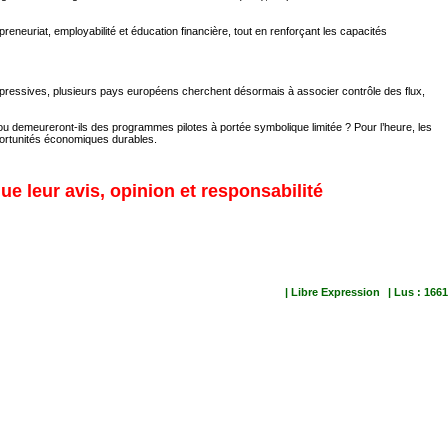
reneuriat, employabilité et éducation financière, tout en renforçant les capacités
t répressives, plusieurs pays européens cherchent désormais à associer contrôle des flux,
 ou demeureront-ils des programmes pilotes à portée symbolique limitée ? Pour l’heure, les
pportunités économiques durables.
ue leur avis, opinion et responsabilité
| Libre Expression
| Lus : 1661