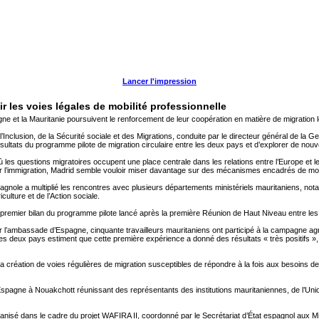
Lancer l'impression
gir les voies légales de mobilité professionnelle
ne et la Mauritanie poursuivent le renforcement de leur coopération en matière de migration lé
Inclusion, de la Sécurité sociale et des Migrations, conduite par le directeur général de la Ge
sultats du programme pilote de migration circulaire entre les deux pays et d’explorer de nou
 où les questions migratoires occupent une place centrale dans les relations entre l’Europe e
r l’immigration, Madrid semble vouloir miser davantage sur des mécanismes encadrés de mobili
agnole a multiplié les rencontres avec plusieurs départements ministériels mauritaniens, not
culture et de l’Action sociale.
remier bilan du programme pilote lancé après la première Réunion de Haut Niveau entre le
 l’ambassade d’Espagne, cinquante travailleurs mauritaniens ont participé à la campagne 
es deux pays estiment que cette première expérience a donné des résultats « très positifs »,
a création de voies régulières de migration susceptibles de répondre à la fois aux besoins d
spagne à Nouakchott réunissant des représentants des institutions mauritaniennes, de l’Unio
ganisé dans le cadre du projet WAFIRA II, coordonné par le Secrétariat d’État espagnol aux Migr