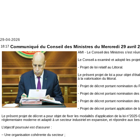
29-04-2026
Communiqué du Conseil des Ministres du Mercredi 29 avril 
18:17
AMI - Le Conseil des Ministres s’est r
Le Conseil a examiné et adopté les projet
‐ Projet de loi relatif au Littoral.
Le présent projet de loi a pour objet d’éta
à la valorisation du littoral.
‐ Projet de décret portant nomination du
‐ Projet de décret portant nomination de
‐ Projet de décret portant nomination des
‐ Projet de décret portant application de la
Le présent projet de décret a pour objet de fixer les modalités d’application de la loi n°2025-
réglementaire moderne et adapté à un secteur industriel en expansion, et répondre aux besoin
L’objectif poursuivi est d’assurer :
– Une organisation cohérente du secteur ;