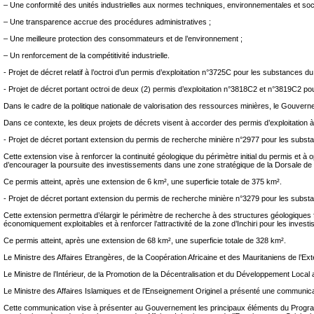
– Une conformité des unités industrielles aux normes techniques, environnementales et soci
– Une transparence accrue des procédures administratives ;
– Une meilleure protection des consommateurs et de l’environnement ;
– Un renforcement de la compétitivité industrielle.
‐ Projet de décret relatif à l’octroi d’un permis d’exploitation n°3725C pour les substances
‐ Projet de décret portant octroi de deux (2) permis d’exploitation n°3818C2 et n°3819C2 po
Dans le cadre de la politique nationale de valorisation des ressources minières, le Gouverne
Dans ce contexte, les deux projets de décrets visent à accorder des permis d’exploitation à 
‐ Projet de décret portant extension du permis de recherche minière n°2977 pour les substa
Cette extension vise à renforcer la continuité géologique du périmètre initial du permis et 
d’encourager la poursuite des investissements dans une zone stratégique de la Dorsale de
Ce permis atteint, après une extension de 6 km², une superficie totale de 375 km².
‐ Projet de décret portant extension du permis de recherche minière n°3279 pour les substance
Cette extension permettra d’élargir le périmètre de recherche à des structures géologiques
économiquement exploitables et à renforcer l’attractivité de la zone d’Inchiri pour les invest
Ce permis atteint, après une extension de 68 km², une superficie totale de 328 km².
Le Ministre des Affaires Etrangères, de la Coopération Africaine et des Mauritaniens de l’Ext
Le Ministre de l’Intérieur, de la Promotion de la Décentralisation et du Développement Local 
Le Ministre des Affaires Islamiques et de l’Enseignement Originel a présenté une communic
Cette communication vise à présenter au Gouvernement les principaux éléments du Program