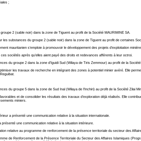
ales ;
 du groupe 2 (sable noir) dans la zone de Tiguent au profit de la Société MAURIMINE SA.
ur les substances du groupe 2 (sable noir) dans la zone de Tiguent au profit de certaines Soc
ment mauritanien s’emploie à promouvoir le développement des projets d’exploitation minière et
ces sociétés après qu’elles aient payé des droits et redevances afférents à leur octroi.
nces du groupe 2 dans la zone d’Iguidi Sud (Wilaya de Tiris Zemmour) au profit de la Société
à optimiser les travaux de recherche en intégrant des zones à potentiel minier avéré. Elle pe
 Reguibat.
s du groupe 5 dans la zone de Sud Inal (Wilaya de l’Inchiri) au profit de la Société Zilai Min
 favorables et de consolider les résultats des travaux d’exploration déjà réalisés. Elle con
issements miniers.
érieur a présenté une communication relative à la situation internationale.
a présenté une communication relative à la situation intérieure.
ation relative au programme de renforcement de la présence territoriale du secteur des Affa
me de Renforcement de la Présence Territoriale du Secteur des Affaires Islamiques (Progra