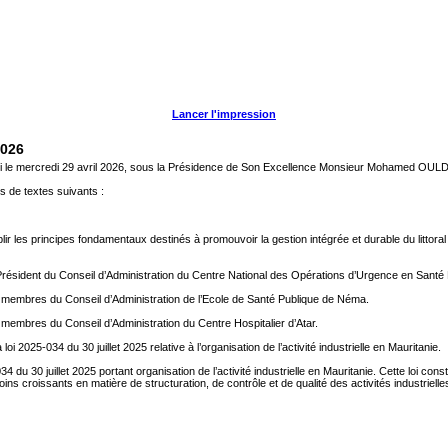
Lancer l'impression
2026
éuni le mercredi 29 avril 2026, sous la Présidence de Son Excellence Monsieur Mohamed O
s de textes suivants :
blir les principes fondamentaux destinés à promouvoir la gestion intégrée et durable du littoral 
 Président du Conseil d’Administration du Centre National des Opérations d’Urgence en Sant
s membres du Conseil d’Administration de l’Ecole de Santé Publique de Néma.
 membres du Conseil d’Administration du Centre Hospitalier d’Atar.
 loi 2025-034 du 30 juillet 2025 relative à l’organisation de l’activité industrielle en Mauritanie.
034 du 30 juillet 2025 portant organisation de l’activité industrielle en Mauritanie. Cette loi 
s croissants en matière de structuration, de contrôle et de qualité des activités industrielle