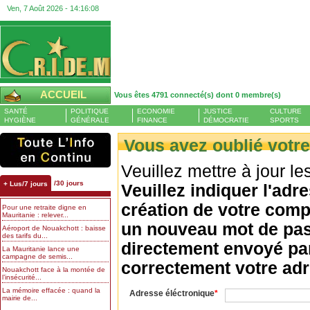
Ven, 7 Août 2026 -
14:16:08
ACCUEIL
Vous êtes 4791 connecté(s) dont 0 membre(s)
SANTÉ
POLITIQUE
ECONOMIE
JUSTICE
CULTURE
HYGIÈNE
GÉNÉRALE
FINANCE
DÉMOCRATIE
SPORTS
Vous avez oublié votr
Veuillez mettre à jour l
/30 jours
+ Lus/7 jours
Veuillez indiquer l'adr
création de votre comp
Pour une retraite digne en
Mauritanie : relever...
un nouveau mot de pas
Aéroport de Nouakchott : baisse
des tarifs du...
directement envoyé par 
La Mauritanie lance une
campagne de semis...
correctement votre adr
Nouakchott face à la montée de
l’insécurité...
La mémoire effacée : quand la
Adresse éléctronique
mairie de...